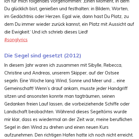
ich für mich folgendes vorgenommen: ‚Einen Moment, in dem
Du glücklich bist, genießen und festhalten: in Bildern, Worten,
im Gedächtnis oder Herzen. Egal wie, dann hast Du Platz, zu
dem Du immer wieder zurück kannst, ein Platz mit Aussicht auf
die Ewigkeit.‘ Und ich schrieb dieses Lied!
#songlyrics
Die Segel sind gesetzt (2012)
In diesem Jahr waren ich zusammen mit Sibylle, Rebecca,
Christine und Andreas, unserem Skipper, auf der Ostsee
segeln. Eine Woche lang Wind, Sonne und Meer und … eine
Gemeinschaft! Wenn’s drauf ankam, musste jeder Handgriff
sitzen und ansonsten konnte man tagträumen, seinen
Gedanken freien Lauf lassen, die vorbeiziehende Schiffe oder
Landschaft beobachten. Während dieses Segeltörns wurde
mir klar, dass es wiedermal an der Zeit war, meine beruflichen
Segel in den Wind zu drehen und einen neuen Kurs
aufzunehmen. Den richtigen Hafen hatte ich noch nicht erreicht.