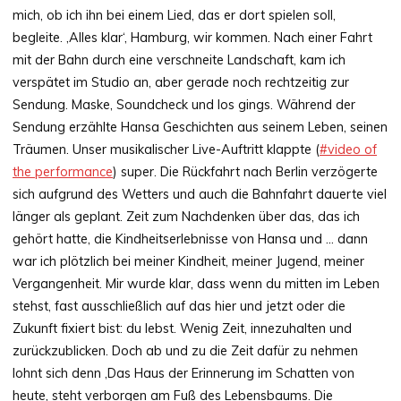
mich, ob ich ihn bei einem Lied, das er dort spielen soll,
begleite. ‚Alles klar‘, Hamburg, wir kommen. Nach einer Fahrt
mit der Bahn durch eine verschneite Landschaft, kam ich
verspätet im Studio an, aber gerade noch rechtzeitig zur
Sendung. Maske, Soundcheck und los gings. Während der
Sendung erzählte Hansa Geschichten aus seinem Leben, seinen
Träumen. Unser musikalischer Live-Auftritt klappte (
#video of
the performance
) super. Die Rückfahrt nach Berlin verzögerte
sich aufgrund des Wetters und auch die Bahnfahrt dauerte viel
länger als geplant. Zeit zum Nachdenken über das, das ich
gehört hatte, die Kindheitserlebnisse von Hansa und … dann
war ich plötzlich bei meiner Kindheit, meiner Jugend, meiner
Vergangenheit. Mir wurde klar, dass wenn du mitten im Leben
stehst, fast ausschließlich auf das hier und jetzt oder die
Zukunft fixiert bist: du lebst. Wenig Zeit, innezuhalten und
zurückzublicken. Doch ab und zu die Zeit dafür zu nehmen
lohnt sich denn ‚Das Haus der Erinnerung im Schatten von
heute, steht verborgen am Fuß des Lebensbaums. Die