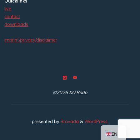
Quicklinks
live
contact
downloads
imprint/privacy/disclaimer
©2026 XO.Bodo
presented by
Bravada
&
WordPress
.
DE
EN