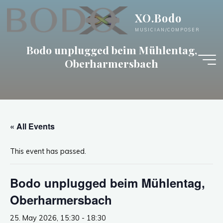
Skip
XO.Bodo
to
content
MUSICIAN/COMPOSER
Bodo unplugged beim Mühlentag,
Oberharmersbach
« All Events
This event has passed.
Bodo unplugged beim Mühlentag,
Oberharmersbach
25. May 2026, 15:30
-
18:30