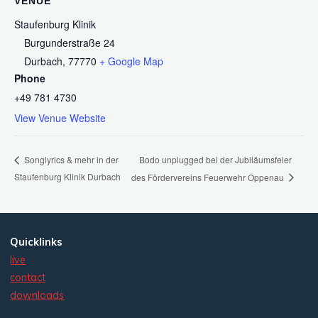
VENUE
Staufenburg Klinik
Burgunderstraße 24
Durbach
,
77770
+ Google Map
Phone
+49 781 4730
View Venue Website
Bodo unplugged bei der Jubiläumsfeier
Songlyrics & mehr in der
Staufenburg Klinik Durbach
des Fördervereins Feuerwehr Oppenau
Quicklinks
live
contact
downloads