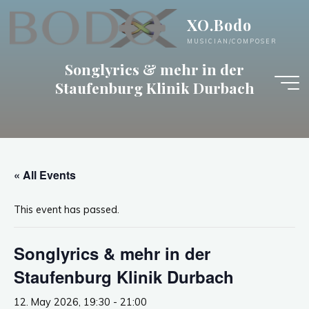
Skip
XO.Bodo
to
content
MUSICIAN/COMPOSER
Songlyrics & mehr in der
Staufenburg Klinik Durbach
« All Events
This event has passed.
Songlyrics & mehr in der
Staufenburg Klinik Durbach
12. May 2026, 19:30
-
21:00