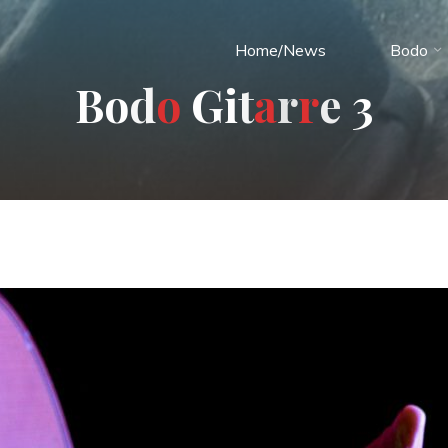
Home/News
Bodo
B
o
d
o
G
i
t
a
r
r
e
3