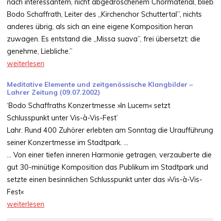
nach interessantem, nicht abgedroschenem Chormaterial, blieb
Bodo Schaffrath, Leiter des „Kirchenchor Schuttertal”, nichts
anderes übrig, als sich an eine eigene Komposition heran
zuwagen. Es entstand die „Missa suava”, frei übersetzt: die
genehme, Liebliche.”
weiterlesen
Meditative Elemente und zeitgenössische Klangbilder
–
Lahrer Zeitung (09.07.2002)
‘Bodo Schaffraths Konzertmesse »In Lucem« setzt
Schlusspunkt unter Vis-à-Vis-Fest’
Lahr. Rund 400 Zuhörer erlebten am Sonntag die Uraufführung
seiner Konzertmesse im Stadtpark. …
… Von einer tiefen inneren Harmonie getragen, verzauberte die
gut 30-minütige Komposition das Publikum im Stadtpark und
setzte einen besinnlichen Schlusspunkt unter das »Vis-à-Vis-
Fest«
weiterlesen