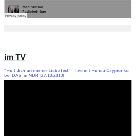
im TV
“Halt dich an meiner Liebe fest” – live mit Hansa Czypionka
bei DAS im NDR (27.10.2010)