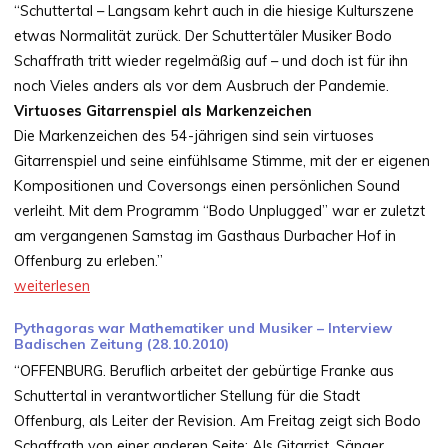
“Schuttertal – Langsam kehrt auch in die hiesige Kulturszene
etwas Normalität zurück. Der Schuttertäler Musiker Bodo
Schaffrath tritt wieder regelmäßig auf – und doch ist für ihn
noch Vieles anders als vor dem Ausbruch der Pandemie.
Virtuoses Gitarrenspiel als Markenzeichen
Die Markenzeichen des 54-jährigen sind sein virtuoses
Gitarrenspiel und seine einfühlsame Stimme, mit der er eigenen
Kompositionen und Coversongs einen persönlichen Sound
verleiht. Mit dem Programm “Bodo Unplugged” war er zuletzt
am vergangenen Samstag im Gasthaus Durbacher Hof in
Offenburg zu erleben.”
weiterlesen
Pythagoras war Mathematiker und Musiker – Interview
Badischen Zeitung (28.10.2010)
“OFFENBURG. Beruflich arbeitet der gebürtige Franke aus
Schuttertal in verantwortlicher Stellung für die Stadt
Offenburg, als Leiter der Revision. Am Freitag zeigt sich Bodo
Schaffrath von einer anderen Seite: Als Gitarrist, Sänger,