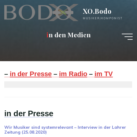
Zum
XO.Bodo
Inhalt
springen
MUSIKER/KOMPONIST
i
n
d
e
n
M
e
d
i
e
n
–
in der Presse
–
im Radio
–
im TV
in der Presse
Wir Musiker sind systemrelevant – Interview in der Lahrer
Zeitung (25.08.2020)