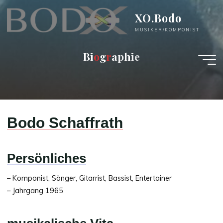
Zum
XO.Bodo
Inhalt
springen
MUSIKER/KOMPONIST
B
i
o
g
r
a
p
h
i
e
Bodo Schaffrath
Persönliches
– Komponist, Sänger, Gitarrist, Bassist, Entertainer
– Jahrgang 1965