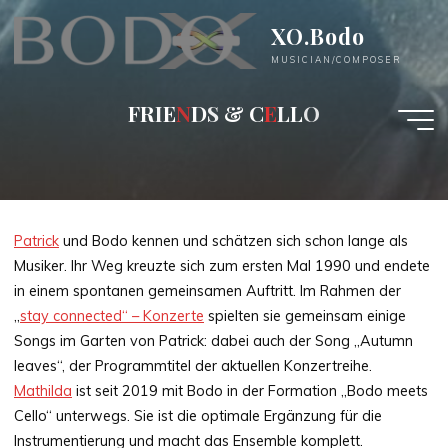
Skip
XO.Bodo
to
content
MUSICIAN/COMPOSER
F
R
I
E
N
D
S
&
C
E
L
L
O
Patrick
und Bodo kennen und schätzen sich schon lange als
Musiker. Ihr Weg kreuzte sich zum ersten Mal 1990 und endete
in einem spontanen gemeinsamen Auftritt. Im Rahmen der
„
stay connected“ – Konzerte
spielten sie gemeinsam einige
Songs im Garten von Patrick: dabei auch der Song „Autumn
leaves“, der Programmtitel der aktuellen Konzertreihe.
Mathilda
ist seit 2019 mit Bodo in der Formation „Bodo meets
Cello“ unterwegs. Sie ist die optimale Ergänzung für die
Instrumentierung und macht das Ensemble komplett.