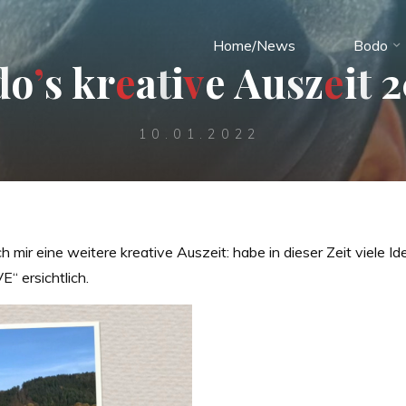
Home/News
Bodo
d
o
’
s
k
r
e
a
t
i
v
e
A
u
s
z
e
i
t
2
10.01.2022
ir eine weitere kreative Auszeit: habe in dieser Zeit viele Ide
E“ ersichtlich.