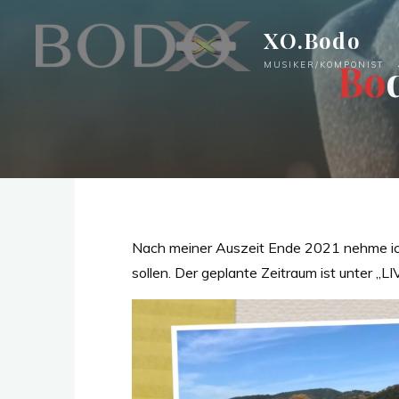
Zum
XO.Bodo
Inhalt
springen
B
o
MUSIKER/KOMPONIST
Nach meiner Auszeit Ende 2021 nehme ich m
sollen. Der geplante Zeitraum ist unter „LIV