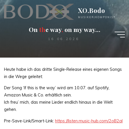
Zum
XO.Bodo
Inhalt
springen
MUSIKER/KOMPONIST
O
n
t
h
e
w
a
y
,
o
n
m
y
w
a
y
…
16.06.2026
Heute habe ich das dritte Single-Release eines eigenen Songs
in die Wege geleitet:
Der Song ‘If this is the way’ wird am 10.07. auf Spotify,
Amazon Music & Co. erhältlich sein.
Ich freu’ mich, das meine Lieder endlich hinaus in die Welt
gehen.
Pre-Save-Link/Smart-Link:
https://listen.music-hub.com/2oB2aI